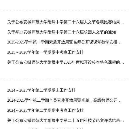
关于公布安徽师范大学附属中学第二十六届人文节各项比赛结果的通知
关于举办安徽师范大学附属中学第二十六届校园人文节的通知
2025-2026学年第一学期素质开放周暨名师公开课课堂教学安排通知
2025～2026学年第一学期期中考查工作安排
关于公布安徽师范大学附属中学2025年度拟开设校本特色课程的通知
2024～2025学年第二学期期末工作安排
2024-2025学年第二学期全员素质开放周暨卓越、高级教师公开课课堂教学安排
2024～2025学年第二学期期中考查工作安排
关于公布安徽师范大学附属中学第二十五届科技节论文评选结果的通知