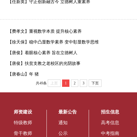
【任新英】守正创新融古今 立德树人重素养
【费孝文】重视数学本质 提升核心素养
【徐天保】稳中凸显数学素养 变中彰显数学思维
【唐俊】着眼核心素养 旨在立德树人
【唐俊】扶贫支教之老校区的光阴故事
【唐春山】年 猪
共49条
上页
1
2
3
下页
师资建设
最新公告
招生信息
特级教师
通知
高考信息
骨干教师
公示
中考指南