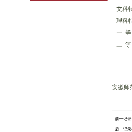
文科特
理科特
一
等
二
等
安徽师
前一记录-
后一记录-