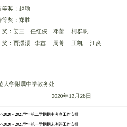
等奖：赵瑜
等奖：郑胜
奖：姜三
任红侠
邓蕾
柯群帆
奖：贾湲湲
李壵
周菁
王凯
汪炎
范大学附属中学
教务处
年
月
日
2020
12
28
>2020～2021学年第二学期期中考查工作安排
>2020～2021学年第一学期期末测评工作安排