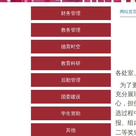
网站首
财务管理
教务管理
德育时空
教育科研
各处室
后勤管理
为了更
充分展
团委建设
心，担
选过程
学生资助
报、组
其他
二等奖