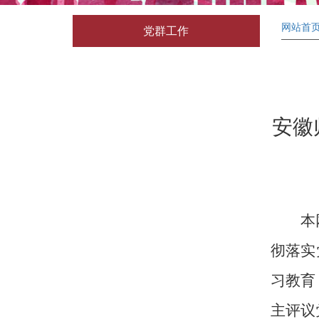
网站首
党群工作
安徽
本
彻落实
习教育
主评议