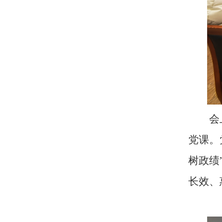
会
党课。
树政绩
长效、