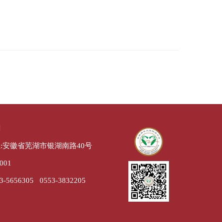
们
:安徽省芜湖市银湖南路40号
001
-5656305 0553-3832205