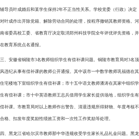
辅导员叶成婚后和某学生保持2年不正当性关系。学校党委（行政）决定
对叶成作出开除党籍、解除劳动合同的处理，按程序撤销其教师资格。河
南省委高校工委、省教育厅决定取消郑州科技学院全年评优评先资格，并
在教育系统点名通报。
三、安徽省铜陵市3名教师组织学生有偿补课问题。铜陵市教育局对3名顶
风违纪从事有偿补课的教师公开通报。其中该市一中数学教师巩福德在其
住宅楼地下室组织学生有偿补课；市十五中语文教师潘涛在其家中组织学
生有偿补课；市十中英语教师王志兵借用学生家长提供场地，组织学生有
偿补课。市教育局对以上教师作出警告、清退违规所得财物、年度考核不
合格、扣发年度奖励性绩效工资和一次性工作奖励等处理。
四、黑龙江省哈尔滨市教师那中华违规收受学生家长礼品礼金问题。黑龙