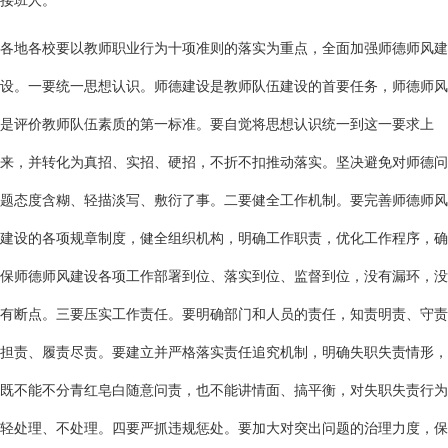
接班人。
各地各校要以教师职业行为十项准则的落实为重点，全面加强师德师风建
设。一要统一思想认识。师德建设是教师队伍建设的首要任务，师德师风
是评价教师队伍素质的第一标准。要自觉将思想认识统一到这一要求上
来，并转化为真招、实招、硬招，不折不扣推动落实。坚决避免对师德问
题态度含糊、轻描淡写、敷衍了事。二要健全工作机制。要完善师德师风
建设的各项规章制度，健全组织机构，明确工作职责，优化工作程序，确
保师德师风建设各项工作部署到位、落实到位、监督到位，没有漏环，没
有断点。三要压实工作责任。要明确部门和人员的责任，知责明责、守责
担责、履责尽责。要建立并严格落实责任追究机制，明确失职失责情形，
既不能不分青红皂白随意问责，也不能讲情面、搞平衡，对失职失责行为
轻处理、不处理。四要严抓违规惩处。要加大对突出问题的治理力度，保