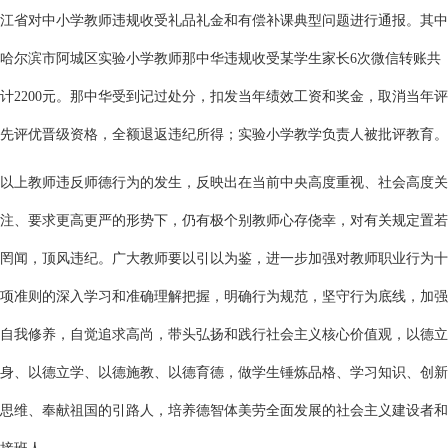
江省对中小学教师违规收受礼品礼金和有偿补课典型问题进行通报。其中
哈尔滨市阿城区实验小学教师那中华违规收受某学生家长6次微信转账共
计2200元。那中华受到记过处分，扣发当年绩效工资和奖金，取消当年评
先评优晋级资格，全额退返违纪所得；实验小学教学负责人被批评教育。
以上教师违反师德行为的发生，反映出在当前中央高度重视、社会高度关
注、要求更高更严的形势下，仍有极个别教师心存侥幸，对有关规定置若
罔闻，顶风违纪。广大教师要以引以为鉴，进一步加强对教师职业行为十
项准则的深入学习和准确理解把握，明确行为规范，坚守行为底线，加强
自我修养，自觉追求高尚，带头弘扬和践行社会主义核心价值观，以德立
身、以德立学、以德施教、以德育德，做学生锤炼品格、学习知识、创新
思维、奉献祖国的引路人，培养德智体美劳全面发展的社会主义建设者和