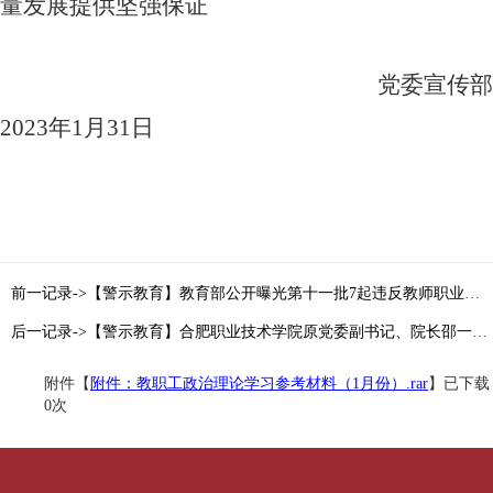
量发展提供坚强保证
党委宣传部
2023
年
1
月
31
日
前一记录->【警示教育】教育部公开曝光第十一批7起违反教师职业行为十项准则典型案例
后一记录->【警示教育】合肥职业技术学院原党委副书记、院长邵一江严重违纪违法被开除党籍和公职
附件【
附件：教职工政治理论学习参考材料（1月份）.rar
】已下载
0
次