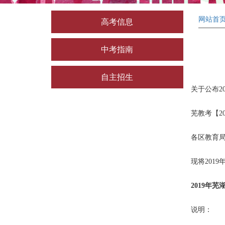
网站首
高考信息
中考指南
自主招生
关于公布2
芜教考【20
各区教育
现将201
2019
年芜湖
说明：