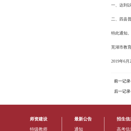
一、达到
二、四县
特此通知
芜湖市教
2019年6月
前一记录
后一记录
师资建设
最新公告
招生信
特级教师
通知
高考信