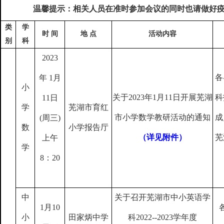
温馨提示：相关人员在准时参加会议的同时也请做好
类
学
时 间
地 点
活动内容
别
科
2023
各
年
1
月
小
关于
2023
年
1
月
11
日开展芜湖
科
11
日
学
芜湖市育红
市小学数学教研活动的通知
成
(
周三
)
数
小学报告厅
（详见附件）
芜
上午
学
8
：
20
中
关于召开芜湖市中小英语学
1
月
10
小
田家炳中学
科
2022--2023
学年度