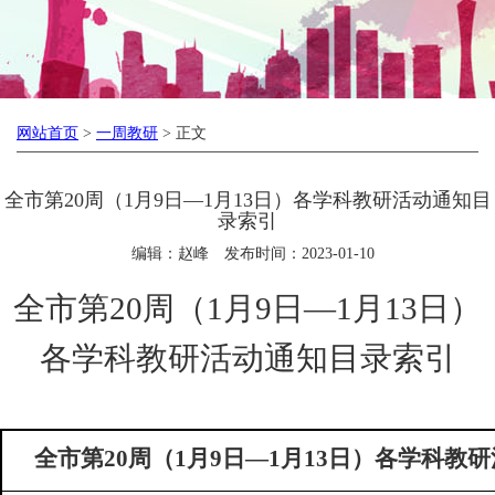
网站首页
>
一周教研
> 正文
全市第20周（1月9日—1月13日）各学科教研活动通知目
录索引
编辑：赵峰
发布时间：2023-01-10
全市第
20
周（
1
月
9
日—
1
月
13
日）
各学科教研活动通知目录索引
全市第
20
周（
1
月
9
日—
1
月
13
日）各学科教研