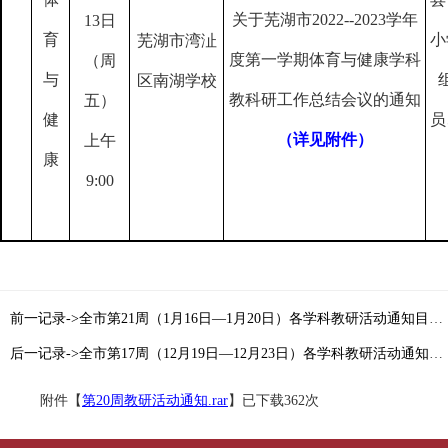
关于芜湖市
2022--2023
学年
13
日
育
小
芜湖市湾沚
度第一学期体育与健康学科
（周
与
区南湖学校
教科研工作总结会议的通知
五）
健
员
（详见附件）
上午
康
9:00
前一记录->全市第21周（1月16日—1月20日）各学科教研活动通知目录索引
后一记录->全市第17周（12月19日—12月23日）各学科教研活动通知目录索引
附件【
第20周教研活动通知.rar
】已下载
362
次