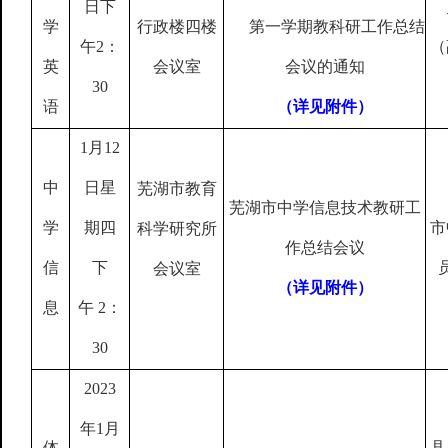
日下
学
行政楼四楼
第一学期教科研工作总结
午
2
：
（
英
会议室
会议的通知
30
语
（详见附件）
1
月
12
中
日星
芜湖市教育
芜湖市中学信息技术教研工
学
期四
市
科学研究所
作总结会议
信
下
会议室
（详见附件）
息
午
2
：
30
2023
年
1
月
体
县