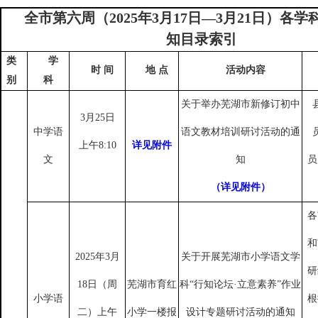
全市第六周（
2025年3月17日—3月21日）各
知目录索引
类
学
时
间
地
点
活动内容
别
科
关于举办芜湖市新修订初中
3月25日
中学语
语文教材培训研讨活动的通
上午
8:10
详见附件
文
知
员
（详见附件）
各
和
2025年3月
关于开展芜湖市小学语文学
研
18日（周
芜湖市育红
科
“行知论坛·立意素养”作业
小学语
根
二）上午
小学一楼报
设计专题研讨活动的通知