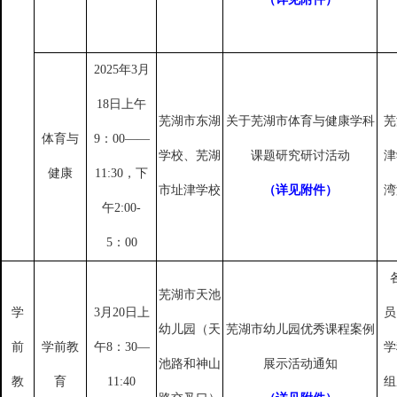
2025年3月
18日上午
芜湖市东湖
关于芜湖市体育与健康学科
芜
体育与
9：00——
学校、芜湖
课题研究研讨活动
津
健康
11:30，下
市址津学校
（详见附件）
湾
午2:00-
5：00
芜湖市天池
学
3月20日上
员
幼儿园（天
芜湖市幼儿园优秀课程案例
前
学前教
午8：30—
学
池路和神山
展示活动通知
教
育
11:40
组