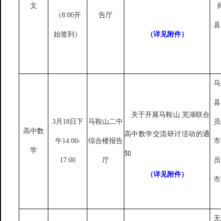
文
（8:00开
告厅
县
始签到）
（详见附件）
马
县
关于开展马鞍山
.芜湖联合
3月18日下
马鞍山二中
员
高中数
高中数学交流研讨活动的通
午14:00-
综合楼报告
市
学
知
17:00
厅
员
（详见附件）
市
无