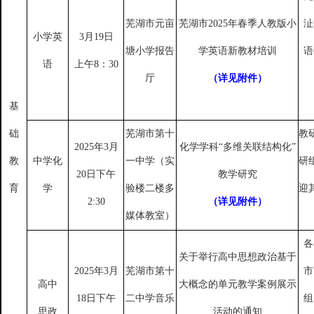
芜湖市元亩
芜湖市
2025年春季人教版小
沚
小学英
3月19日
塘小学报告
学英语新教材培训
语
语
上午
8：30
厅
（详见附件）
基
础
芜湖市第十
教
2025年3月
化学学科
“多维关联结构化”
教
中学化
一中学（实
研
20日下午
教学研究
育
学
验楼二楼多
迎
2:30
（详见附件）
媒体教室）
各
关于举行高中思想政治基于
2025年3月
芜湖市第十
市
高中
大概念的单元教学案例展示
18日下午
二中学音乐
组
思政
活动的通知