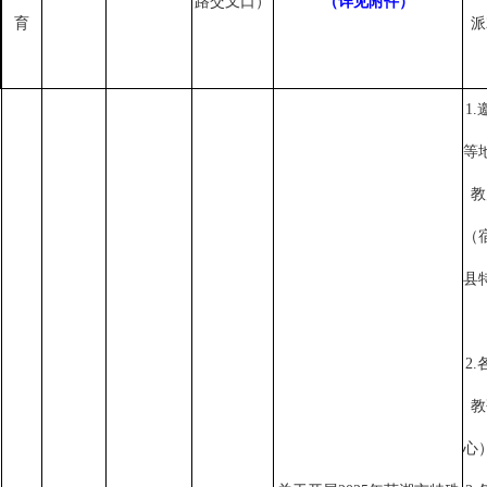
路交叉口）
（详见附件）
育
派
1
等
教
（
县
2
教
心