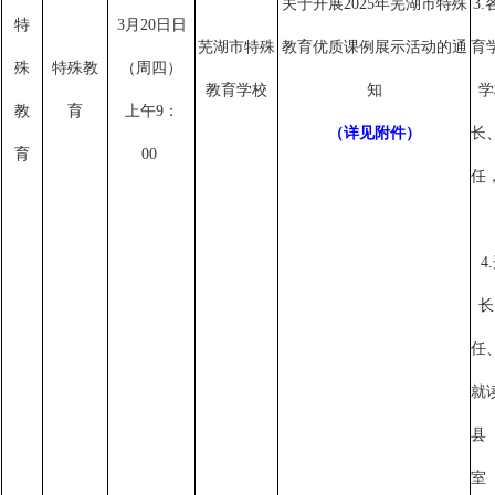
关于开展
2025年芜湖市特殊
3
特
3月20日日
芜湖市特殊
教育优质课例展示活动的通
育
殊
特殊教
（周四）
教育学校
知
学
教
育
上午9：
（详见附件）
长
育
00
任
4
长
任
就
县
室