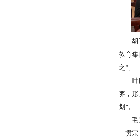
胡
教育集
之”。
叶
养，形
划”。
毛
一贯宗