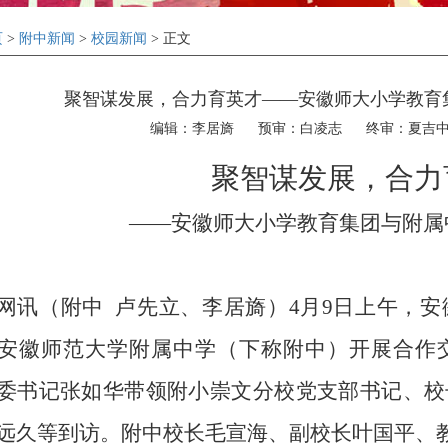
页
>
附中新闻
>
校园新闻
> 正文
聚智谋发展，合力育英才——安徽师大小学教育
编辑：李居旖
预审：白凌志
终审：夏吉
聚智谋发展，合力
——安徽师大小学教育集团与附属
网讯（附中
卢先立、李居旖）
4
月
9
日上午，安
安徽师范大学附属中学（下称附中）开展合作
委书记张如华带领附小崇文分校党支部书记、校
远久等到访。附中校长毛宣海、副校长叶国平、