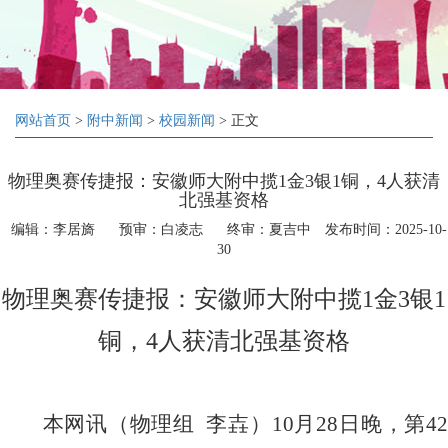
网站首页
>
附中新闻
>
校园新闻
> 正文
物理奥赛传捷报：安徽师大附中揽1金3银1铜，4人获清
北强基资格
编辑：李居旖
预审：白凌志
终审：夏吉中
发布时间：2025-10-
30
物理奥赛传捷报
：安徽师大附中揽
1
金
3
银
1
铜，
4
人获清北强基资格
本网讯（物理组
李壵）
10
月
28
日晚，第
4