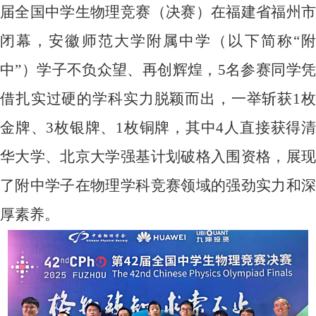
届全国中学生物理竞赛（决赛）在福建省福州市
闭幕，安徽师范大学附属中学（以下简称
“
中
”
）学子不负众望、再创辉煌，
5
名参赛同学
借扎实过硬的学科实力脱颖而出，一举斩获
1
金牌、
3
枚银牌、
1
枚铜牌，其中
4
人直接获得
华大学、北京大学强基计划破格入围资格，展现
了附中学子在物理学科竞赛领域的强劲实力和深
厚素养。