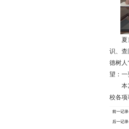
夏
识、查
德树人
望：一
本
校各项
前一记录
后一记录