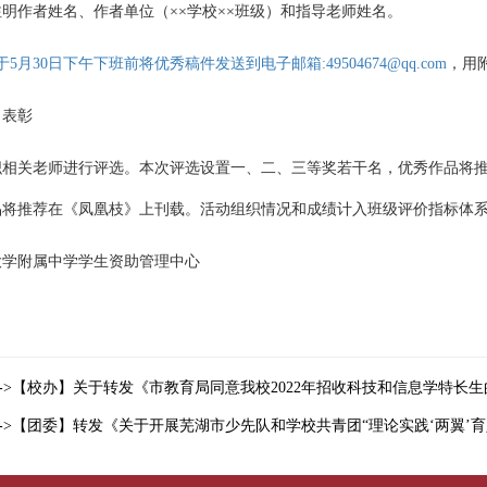
明作者姓名、作者单位（××学校××班级）和指导老师姓名。
5月30日下午下班前将优秀稿件发送到电子邮箱:49504674@qq.com
，用
、表彰
织相关老师进行评选。本次评选设置一、二、三等奖若干名，优秀作品将推
品将推荐在《凤凰枝》上刊载。活动组织情况和成绩计入班级评价指标体
大学附属中学学生资助管理中心
->【校办】关于转发《市教育局同意我校2022年招收科技和信息学特长
->【团委】转发《关于开展芜湖市少先队和学校共青团“理论实践‘两翼’