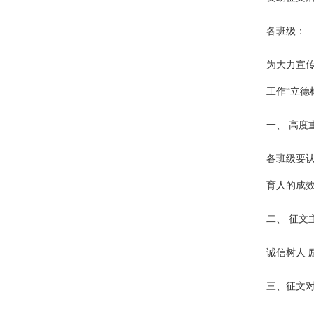
各班级：
为大力宣
工作“立德
一、 高度
各班级要
育人的成
二、 征文
诚信树人 
三、征文