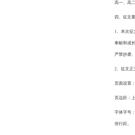
高一、高
四、征文
1、本次
奉献和成长
严禁抄袭、
2、征文正
页面设置：
页边距：上
字体字号
倍行距。