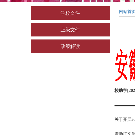
网站首
学校文件
上级文件
政策解读
校助字[202
▬▬▬▬
关于开展20
资助征文