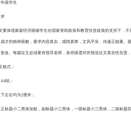
二年级学生
要求
征文要体现家庭经济困难学生在国家资助政策和教育扶贫政策的支持下，不
成才的精神面貌，要求内容真实，感情真挚，文风平实，传递正能量。题目不
套改。每篇征文必须要有指导老师，各班级需对所报送征文真实性负责，每
文格式：
A4纸；
下左右均为2厘米；
：正标题小二黑体加粗，副标题小三黑体，一级标题小三黑体，二级标题