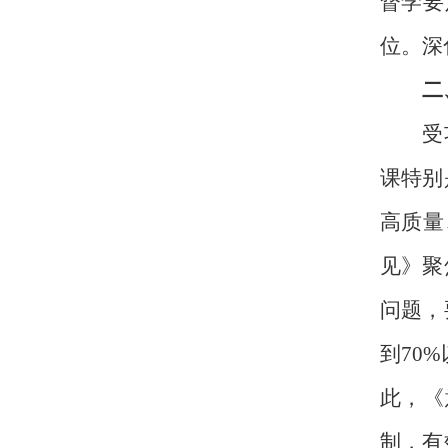
督学要
位。深
二
受功利
课特别
高质量
见》聚
问题，
到
70%
此，《
制，有