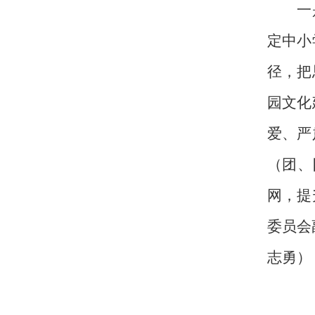
一是提
定中小
径，把
园文化
爱、严
（团、
网，提
委员会
志勇）