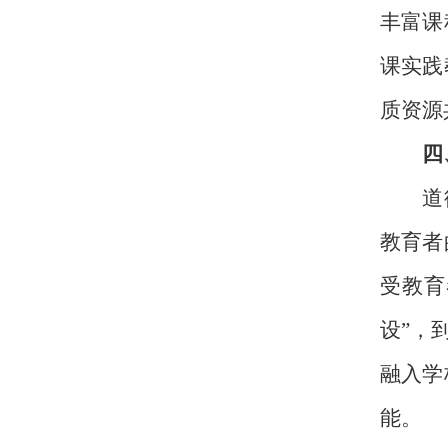
丰富课
课实践
质资源
四
道德本
教育者
受教育
设”，
融入学
能。