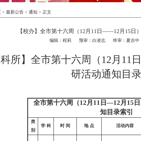
页
>
最新公告
>
通知
> 正文
【校办】全市第十六周（12月11日——12月15
编辑：程莉
预审：白凌志
终审：夏吉中
教科所】全市第十六周（
12
月
11
研活动通知目
全市第十六周（
12
月
11
日—
12
月
15
日
知目录索引
类
学 科
时 间
地 点
活动内容
别