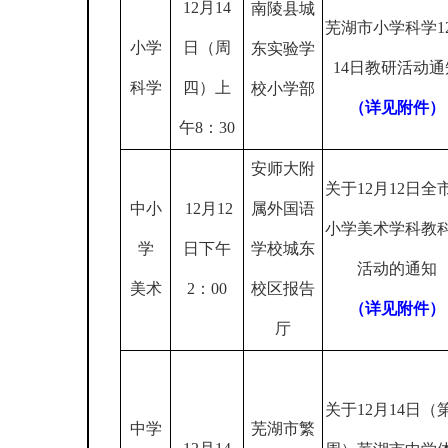
12
月
14
南陵县城
芜湖市小学科学
1
小学
日（周
东实验学
14
日教研活动通
科学
四）上
校小学部
（详见附件）
午
8
：
30
安师大附
关于
12
月
12
日全
中小
12
月
12
属外国语
小学美术学科教
学
日下午
学校城东
活动的通知
美术
2
：
00
校区报告
（详见附件）
厅
关于
12
月
14
日（
中学
芜湖市繁