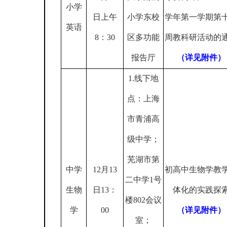
小学
日上午
小学东校
学年第一学期第
英语
8
：
30
区多功能
周教科研活动的
报告厅
（详见附件）
1.
线下地
点：上海
市青浦高
级中学；
芜湖市第
中学
12
月
13
初高中生物学教
二中学
1
号
生物
日
13
：
体化的实践探
楼
802
会议
学
00
（详见附件）
室；