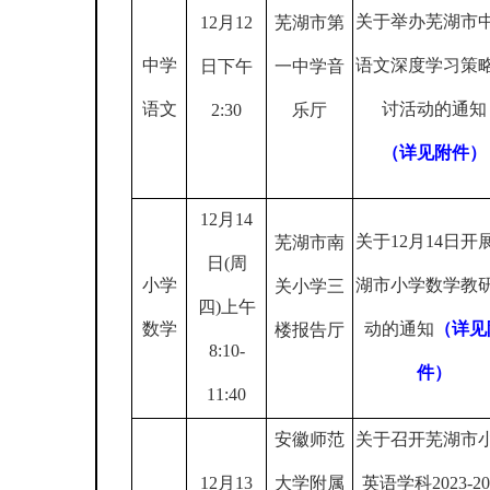
关于举办芜湖市
12
月
12
芜湖市第
中学
语文深度学习策
日下午
一中学音
语文
讨活动的通知
2:30
乐厅
（详见附件）
12
月
14
关于
12
月
14
日开
芜湖市南
日
(
周
小学
湖市小学数学教
关小学三
四
)
上午
数学
动的通知
（详见
楼报告厅
8:10-
件）
11:40
安徽师范
关于召开芜湖市
12
月
13
大学附属
英语学科
2023-2