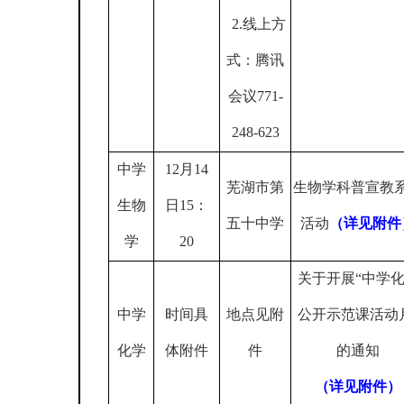
2.
线上方
式：腾讯
会议
771-
248-623
中学
12
月
14
芜湖市第
生物学科普宣教
生物
日
15
：
五十中学
活动
（详见附件
学
20
关于开展“中学
中学
时间具
地点见附
公开示范课活动
化学
体附件
件
的通知
（详见附件）