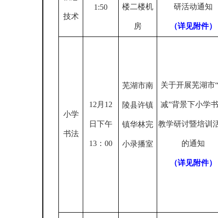
楼二楼机
研活动通知
1:50
技术
房
（详见附件）
关于开展芜湖市
芜湖市南
12
月
12
减”背景下小学
陵县许镇
小学
日下午
教学研讨暨培训
镇华林完
书法
13
：
00
的通知
小录播室
（详见附件）