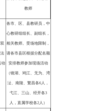
教师
各市、区、县教研员，中
心教研组组长、副组长，
“双
相关教师。受场地限制，
书法
请各市县区根据分配名额
活动
安排教师参加现场活动
（镜湖、鸠江、无为、湾
沚、南陵、繁昌各
6
人，
弋江、三山、经开各
3
人，直属学校各
2
人）