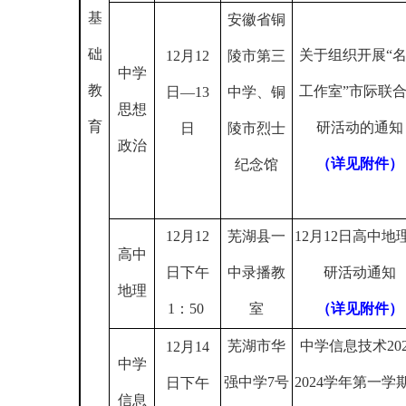
基
安徽省铜
础
关于组织开展“
12
月
12
陵市第三
中学
教
工作室”市际联
日—
13
中学、铜
思想
育
研活动的通知
日
陵市烈士
政治
（详见附件）
纪念馆
12
月
12
芜湖县一
12
月
12
日高中地
高中
日下午
中录播教
研活动通知
地理
1
：
50
室
（详见附件）
芜湖市华
中学信息技术
20
12
月
14
中学
强中学
7
号
2024
学年第一学
日下午
信息