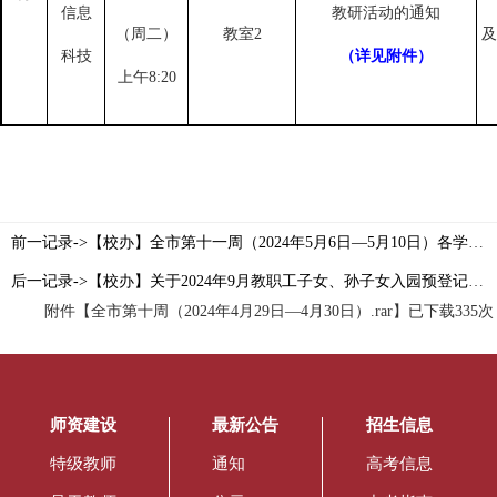
信息
教研活动的通知
（周二）
教室
2
及
科技
（详见附件）
上午
8:20
前一记录->【校办】全市第十一周（2024年5月6日—5月10日）各学科教研活动通知目录索引
后一记录->【校办】关于2024年9月教职工子女、孙子女入园预登记的通知
附件【
全市第十周（2024年4月29日—4月30日）.rar
】已下载
335
次
师资建设
最新公告
招生信息
特级教师
通知
高考信息