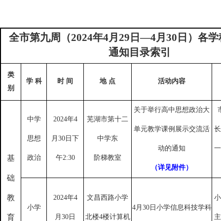
全市第九周（
2024
年
4
月
29
日—
4
月
30
日）各学
通知目录索引
类
学 科
时 间
地 点
活动内容
别
关于举行高中思想政治大
中学
2024
年
4
芜湖市第十二
单元教学课例展示交流活
长
思想
月
30
日下
中学东
动的通知
一
基
政治
午
2:30
阶梯教室
（详见附件）
础
教
2024
年
4
文昌西路小学
小
小学
4
月
30
日小学信息科技学科
育
月
30
日
北楼
4
楼计算机
主