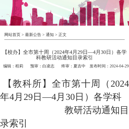
网站首页
>
最新公告
>
通知
> 正文
【校办】全市第十周（2024年4月29日—4月30日）各学
科教研活动通知目录索引
编辑：程莉
预审：白凌志
终审：夏吉中
发布时间：2024-04-29
【教科所】全市第十周（
2024
年
4
月
29
日—
4
月
30
日）各学
教研活动
通知目
录索引