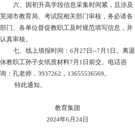
六、因初升高学段信息采集时间紧，且涉及
芜湖市教育局、考试院相关部门审核，务必请各
部门、各单位督促教职工及时规范填写信息，并
认真审核。
七、线上填报时间：
6
月
27
日
--7
月
1
日。离退
休教职工孙子女纸质材料
7
月
1
日前交。电话咨
询：孔老师，
3937262
，
13655536569
。
特此通知。
教育集团
2024
年
6
月
24
日