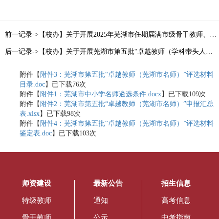
前一记录->【校办】关于开展2025年芜湖市任期届满市级骨干教师、学科带头人重新认定工作的通知
后一记录->【校办】关于开展芜湖市第五批“卓越教师（学科带头人）”评选工作的通知
附件【
附件3：芜湖市第五批“卓越教师（芜湖市名师）”评选材料
目录.doc
】已下载
76
次
附件【
附件1：芜湖市中小学名师遴选条件.docx
】已下载
109
次
附件【
附件2：芜湖市第五批“卓越教师（芜湖市名师）”申报汇总
表.xlsx
】已下载
98
次
附件【
附件4：芜湖市第五批“卓越教师（芜湖市名师）”评选材料
鉴定表.doc
】已下载
103
次
师资建设
最新公告
招生信息
特级教师
通知
高考信息
骨干教师
公示
中考指南