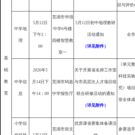
径与评价
芜湖市华强
5月12日
5月12日初中地理教研
中学地
中学
6号楼
下午2：
活动通知
全
理
四楼智慧教
00
（详见附件）
室一
基
《单元
础
2026年5
关于开展省名师工作室
科技实
教
中学信
月14日下
芜湖市鸠兹
与市高层次人才项目组
究》项
育
息
午14：00
中学报告厅
联合研修活动的通知
室全体
（详见附件）
小学信
优质课省赛集体备课活
芜湖市崇文
参赛选