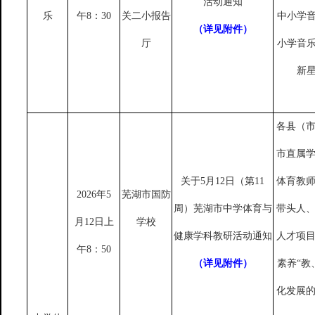
活动通知
乐
午8：30
关二小报告
中小学
（详见附件）
厅
小学音
新
各县（
市直属
关于
5月12日（第11
体育教
2026年5
芜湖市国防
周）芜湖市中学体育与
带头人
月12日上
学校
健康学科教研活动通知
人才项
午8：50
（详见附件）
素养
“教
化发展