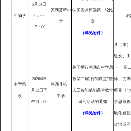
5月14日
芜湖荟萃中
学优质课评选第一轮比
生物学
7：50-
评
学
赛
17：00
（详见附件）
县（市）
组长、工
关于举行芜湖市中学思
一、高
2026年5
政第二届
“行知课堂”暨
师。芜湖
中学思
芜湖县第一
月12日下
人工智能赋能课堂教学
项目《
“
政
中学
午14：00
研究活动的通知
学思政教
（详见附件）
地化路径
政治课互