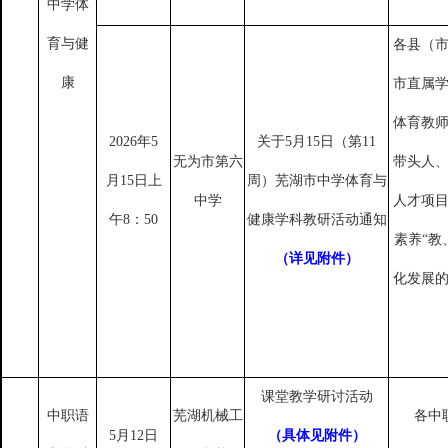
中学体
育与健
各县（
康
市直属
体育教
2026年5
关于
5月15日（第11
无为市第六
带头人
月15日上
周）芜湖市中学体育与
中学
人才项
午8：50
健康学科教研活动通知
素养
“教
（详见附件）
化发展
课堂教学研讨活动
中职语
芜湖机械工
各中
5月12日
（具体见附件）