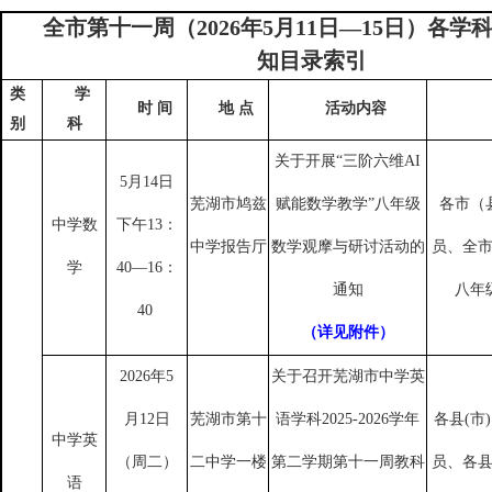
全市第十一周（
2026年5月11日—15日）各
知目录索引
类
学
时
间
地
点
活动内容
别
科
关于开展
“三阶六维AI
5月14日
芜湖市鸠兹
赋能数学教学”八年级
各市（
中学数
下午13：
中学报告厅
数学观摩与研讨活动的
员、全
学
40—16：
通知
八年
40
（详见附件）
2026年5
关于召开芜湖市中学英
月12日
芜湖市第十
语学科
2025-2026学年
各县
(市
中学英
（周二）
二中学一楼
第二学期第十一周教科
员、各
语