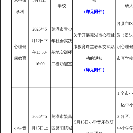
息科技
5月12日
动
学校
研
学科
（详见附件）
各县市
2026年5
芜湖市青少
关于开展芜湖市心理健
员（团队
月12日下
年社会实践
心理健
康教育课堂教学交流活
职心理
午13:50-
基地实训楼
康教育
动的通知
市直学
16:00
二楼功能室
（详见附件）
1.全市
区中
2026年5
芜湖市繁昌
2.各区
5月15日小学音乐教研
小学音
月15日上
区繁阳镇城
中小学