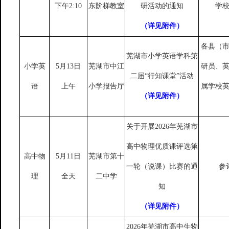
下午2:10
东阶梯教室
研活动的通知
学
（详见附件）
各县（
芜湖市小学英语学科第
小学英
5月13日
芜湖市中江
研员、
二届
“行知课堂”活动
语
上午
小学报告厅
属学校
（详见附件）
关于开展
2026
年芜湖市
高中物理优质课评选第
高中物
5月11日
芜湖市第十
一轮（说课）比赛的通
参
理
全天
二中学
知
（详见附件）
2026年芜湖市高中生物