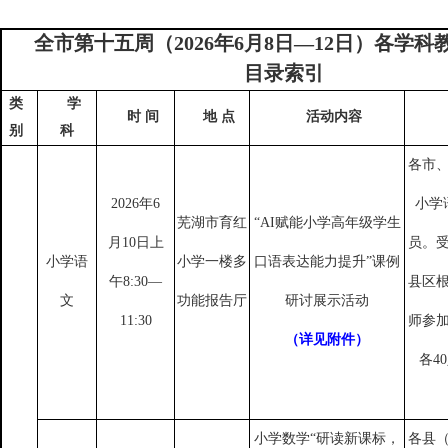
全市第十五周（
2026年6月8日—12日）各学
目录索引
类
学
时
间
地
点
活动内容
别
科
各市
2026年6
小学
芜湖市育红
“AI赋能小学高年级学生
月10日上
员。
小学语
小学一楼多
口语表达能力提升”课例
午8:30—
县区
文
功能报告厅
研讨展示活动
11:30
师参
（详见附件）
各
4
小学数学
“研读新课标，
各县