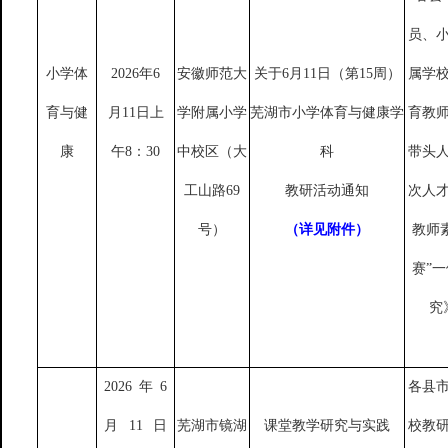
员、
小学体
2026年6
安徽师范大
关于
6月11日（第15周）
属学
育与健
月11日上
学附属小学
芜湖市小学体育与健康学
育教
康
午8：30
中校区（大
科
带头
工山路
69
教研活动通知
次人
号）
（详见附件）
教师
赛”
究
2026年6
各县
月11日
芜湖市镜湖
课堂教学研究与实践
校教