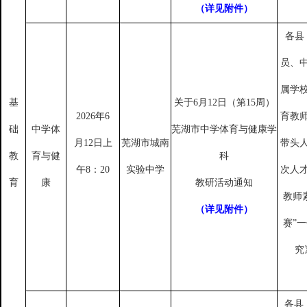
（详见附件）
各县
员、
属学
基
关于
6月12日（第15周）
2026年6
育教
础
中学体
芜湖市中学体育与健康学
月12日上
芜湖市城南
带头
教
育与健
科
午8：20
实验中学
次人
育
康
教研活动通知
教师
（详见附件）
赛”
究
各县