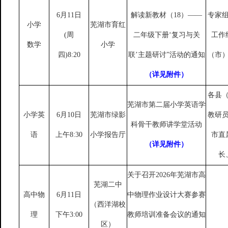
6月11日
解读新教材（18）——
专家
小学
芜湖市育红
(周
二年级下册‘复习与关
工作
数学
小学
四)8:20
联’主题研讨”活动的通知
（市
（详见附件）
各县
芜湖市第二届小学英语学
小学英
6月10日
芜湖市绿影
教研
科骨干教师讲学堂活动
语
上午8:30
小学报告厅
市直
（详见附件）
长
关于召开
2026
年芜湖市高
芜湖二中
高中物
6月11日
中物理作业设计大赛参赛
（西洋湖校
理
下午
3:00
教师培训准备会议的通知
区）