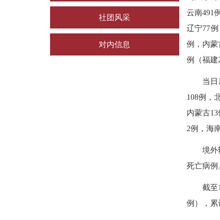
云南491
社团风采
辽宁77
例，内蒙
对内信息
例（福建
当日
108例，
内蒙古1
2例，海
境外
死亡病例
截至
例），累计