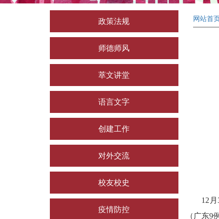
网站首
政策法规
师德师风
萃文讲堂
语言文字
创建工作
对外交流
校友校史
12月3
疫情防控
（广东9例