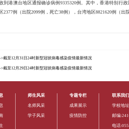
港澳台地区通报确诊病例9335320例。其中，香港特别行政区511
2377例（出院2099例，死亡38例），台湾地区8821620例（出院1
->截至12月31日24时新型冠状病毒感染疫情最新情况
->截至12月29日24时新型冠状病毒感染疫情最新情况
息
师生风采
专题专栏
联系我
息
名师风采
成果展示
学校地址
南
学子风采
疫情防控
邮编:241
生
电话:0553