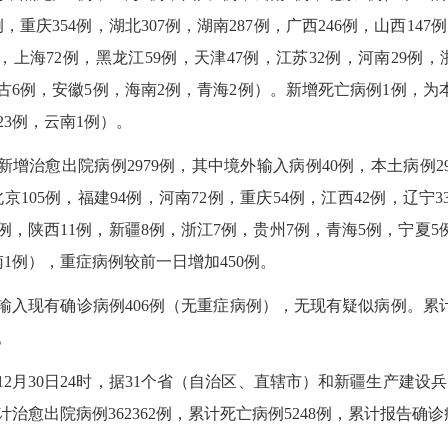
例，重庆354例，湖北307例，湖南287例，广西246例，山西147
例，上海72例，黑龙江59例，天津47例，江苏32例，河南29例，
古6例，安徽5例，海南2例，青海2例）。新增死亡病例1例，为
23例，云南1例）。
新增治愈出院病例
2979例，其中境外输入病例40例，本土病例29
北京105例，福建94例，河南72例，重庆54例，江西42例，辽宁
3例，陕西11例，新疆8例，浙江7例，贵州7例，青海5例，宁夏
南1例），重症病例较前一日增加450例。
输入现有确诊病例
406例（无重症病例），无现有疑似病例。累计确
。
12月30日24时，据31个省（自治区、直辖市）和新疆生产建设兵
治愈出院病例362362例，累计死亡病例5248例，累计报告确诊病