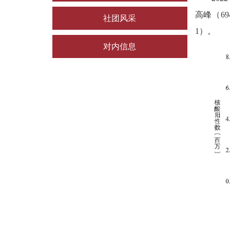
高峰（
69
社团风采
1
）。
对内信息