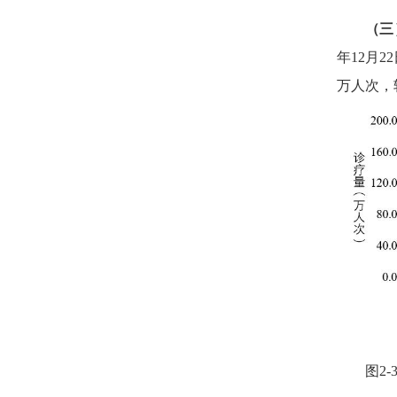
（三
年
12
月
22
万人次，
图
2-