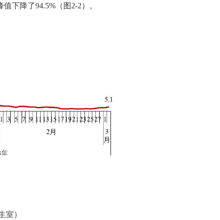
峰值下降了
94.5%
（图
2-2
）。
生室）