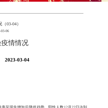
03-04）
3-06
染疫情情况
23-03-04
性率呈现先增加后降低趋势，阳性人数
12
月
22
日达到