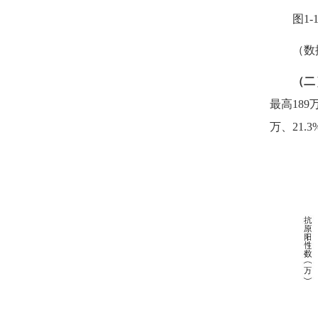
图
1-
（数据
（二
最高
189
万、
21.3