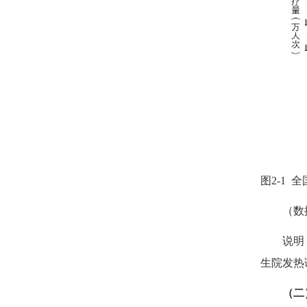
图
2-1
全
（数
说明
生院发热
（二