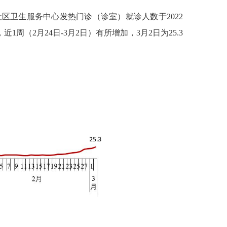
社区卫生服务中心发热门诊（诊室）就诊人数于
2022
，近
1
周（
2
月
24
日
-3
月
2
日）有所增加，
3
月
2
日为
25.3