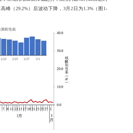
达高峰（
29.2%
）后波动下降，
3
月
2
日为
1.3%
（图
1-