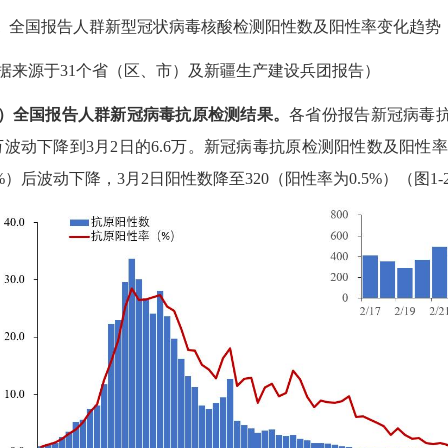
1
全国报告人群新型冠状病毒核酸检测阳性数及阳性率变化趋势
来源于
31
个省（区、市）及新疆生产建设兵团报告）
）全国报告人群新冠病毒抗原检测结果。
各省份报告新冠病毒
万波动下降到
3
月
2
日的
6.6
万。新冠病毒抗原检测阳性数及阳性率
%
）后波动下降，
3
月
2
日阳性数降至
320
（阳性率为
0.5%
）（图
1-