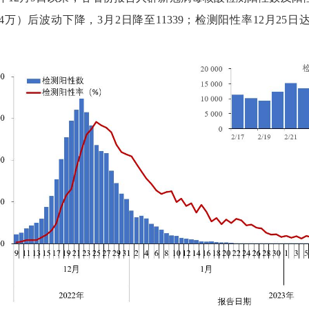
4
万）后波动下降，
3
月
2
日降至
11339
；检测阳性率
12
月
25
日