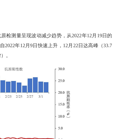
抗原检测量呈现波动减少趋势，从
2022
年
12
月
19
日的
自
2022
年
12
月
9
日快速上升，
12
月
22
日达高峰（
33.7
2
）
。