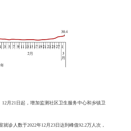
；
12
月
21
日起，增加监测社区卫生服务中心和乡镇卫
室就诊人数于
2022
年
12
月
23
日达到峰值
92.2
万人次，