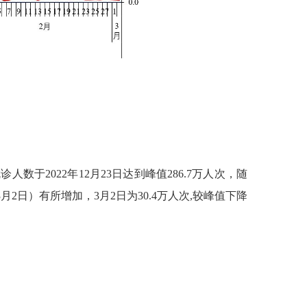
就诊人数于
2022
年
12
月
23
日达到峰值
286.7
万人次，随
3
月
2
日）有所增加，
3
月
2
日为
30.4
万人次
,
较峰值下降