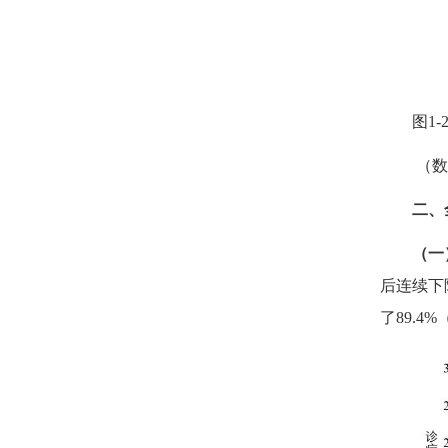
图
1-
（数
二、
（一
后连续下
了
89.4%