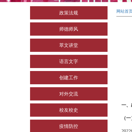
网站首
政策法规
师德师风
萃文讲堂
语言文字
创建工作
对外交流
一、感
校友校史
（一
疫情防控
2022