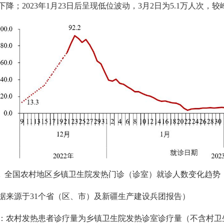
下降；
2023
年
1
月
23
日后呈现低位波动，
3
月
2
日为
5.1
万人次，较
2
全国农村地区乡镇卫生院发热门诊（诊室）就诊人数变化趋势
据来源于
31
个省（区、市）及新疆生产建设兵团报告）
：农村发热患者诊疗量为乡镇卫生院发热诊室诊疗量（不含村卫