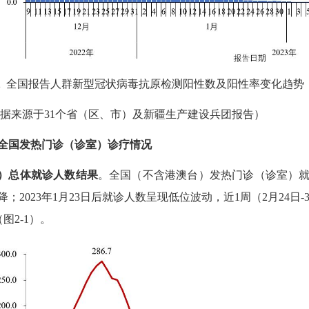
2
全国报告人群新型冠状病毒抗原检测阳性数及阳性率变化趋势
据来源于
31
个省（区、市）及新疆生产建设兵团报告）
全国发热门诊（诊室）诊疗情况
）总体就诊人数结果
。
全国（不含港澳台）发热门诊（诊室）
降；
2023
年
1
月
23
日后就诊人数呈现低位波动，近
1
周（
2
月
24
日
-
（图
2-1
）。