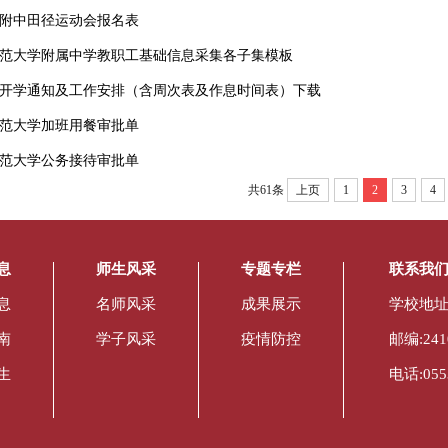
8年附中田径运动会报名表
范大学附属中学教职工基础信息采集各子集模板
开学通知及工作安排（含周次表及作息时间表）下载
范大学加班用餐审批单
范大学公务接待审批单
共61条
上页
1
2
3
4
息
师生风采
专题专栏
联系我
息
名师风采
成果展示
学校地址
南
学子风采
疫情防控
邮编:241
生
电话:0553