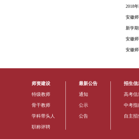
201
安徽师
新学期
安徽师
安徽师
师资建设
最新公告
招生信
特级教师
通知
高考信
骨干教师
公示
中考指
学科带头人
公告
自主招
职称评聘