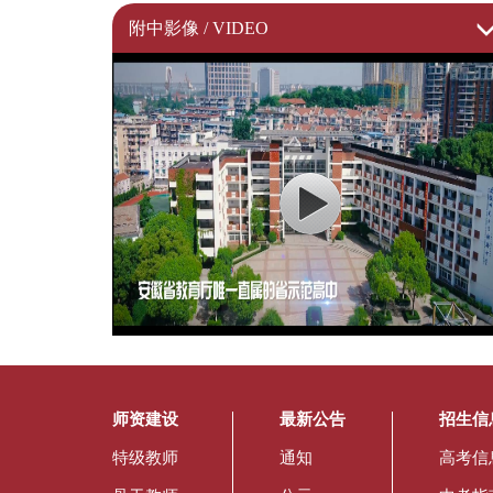
附中影像 / VIDEO
师资建设
最新公告
招生信
特级教师
通知
高考信