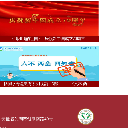
《我和我的祖国》--庆祝新中国成立70周年
防溺水专题教育系列视频（3部）——《六不 两…
们
:安徽省芜湖市银湖南路40号