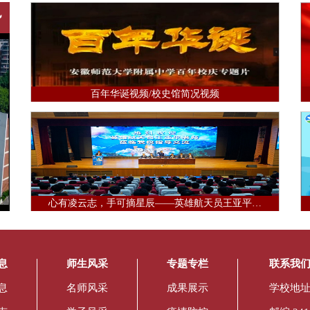
百年华诞视频/校史馆简况视频
心有凌云志，手可摘星辰——英雄航天员王亚平…
息
师生风采
专题专栏
联系我
息
名师风采
成果展示
学校地址