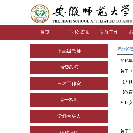
首页
学校概况
党群工作
网站首
正高级教师
201
特级教师
关于《
【人社
三名工作室
【教育
骨干教师
201
学科带头人
关于印
职称评聘