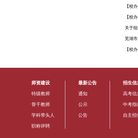
【校办
【校办
关于组
芜湖市
【校办
师资建设
最新公告
招生信
特级教师
通知
高考信
骨干教师
公示
中考指
学科带头人
公告
自主招
职称评聘