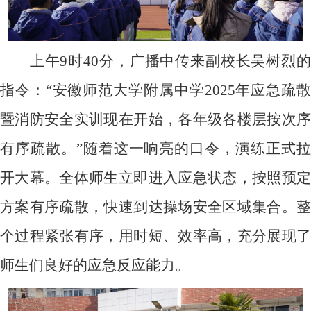
上午
9
时
40
分，广播中传来副校长吴树烈
指令：“安徽师范大学附属中学
2025
年应急疏
暨消防安全实训现在开始，各年级各楼层按次序
有序疏散。”随着这一响亮的口令，演练正式拉
开大幕。全体师生立即进入应急状态，按照预定
方案有序疏散，快速到达操场安全区域集合。整
个过程紧张有序，用时短、效率高，充分展现了
师生们良好的应急反应能力。