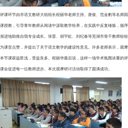
评课环节由市语文教研大组组长程丽华老师主持。唐俊、范金豹等名师因
课授教，引导青年教师从阅读中汲取教学给养，在实践中反复锤炼，循序
渐进地助推自我专业成长。张晋、胡宇虹、刘纪春等芜湖市骨干教师纷纷
为课堂点赞，并提出了关于语文教学的建设性意见。许多老师表示，观摩
本节课获益匪浅，受益良多。程丽华最后说，这样一场学术氛围浓重的评
课会促进每一位教师进步。本次观摩研讨活动取得了圆满成功。