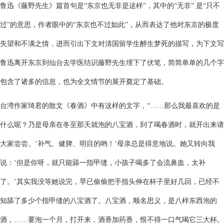
鲁迅《藤野先生》篇首句是“东京也无非是这样”，其中的“无非” 是“只不
过”的意思，作者眼中的“东京也不过如此”，从而表达了他对东京的极度
失望和不满之情，进而引出下文对清国留学生醉生梦死的描写，为下文写
鲁迅离开东京到仙台去学医结识藤野先生埋下了伏笔，简简单单的几个字
包含了诸多的信息，也为全文情节的展开奠定了基础。
台湾作家琦君的散文《春酒》中有这样的文字，“……那么我最喜欢的是
什么呢？乃是母亲在冬至那天就泡的八宝酒，到了喝春酒时，就开出来请
大家尝尝。‘补气、健脾、明目的哟！’母亲总是得意地说。她又转向我
说：‘但是你呀，就只能舔一指甲缝，小孩子喝多了会流鼻血，太补
了。’其实我没等她说完，早已偷偷把手指头伸在杯子里好几回，已经不
知舔了多少个指甲缝的八宝酒了。八宝酒，顺名思义，是八样东西泡的
酒，……要泡一个月，打开来，酒香加药香，恨不得一口气喝它三大杯。