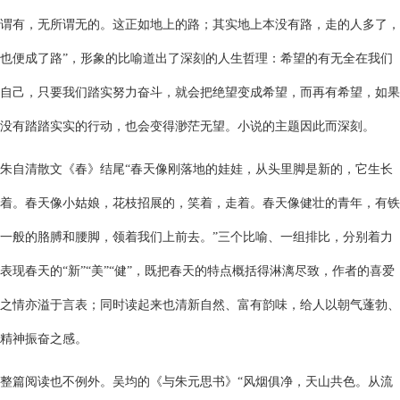
谓有，无所谓无的。这正如地上的路；其实地上本没有路，走的人多了，
也便成了路”，形象的比喻道出了深刻的人生哲理：希望的有无全在我们
自己，只要我们踏实努力奋斗，就会把绝望变成希望，而再有希望，如果
没有踏踏实实的行动，也会变得渺茫无望。小说的主题因此而深刻。
朱自清散文《春》结尾“春天像刚落地的娃娃，从头里脚是新的，它生长
着。春天像小姑娘，花枝招展的，笑着，走着。春天像健壮的青年，有铁
一般的胳膊和腰脚，领着我们上前去。”三个比喻、一组排比，分别着力
表现春天的“新”“美”“健”，既把春天的特点概括得淋漓尽致，作者的喜爱
之情亦溢于言表；同时读起来也清新自然、富有韵味，给人以朝气蓬勃、
精神振奋之感。
整篇阅读也不例外。吴均的《与朱元思书》“风烟俱净，天山共色。从流