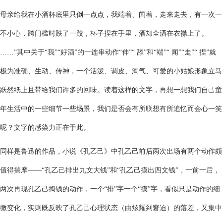
母亲给我在小酒杯底里只倒一点点，我端着、闻着，走来走去，有一次一
不小心，跨门槛时跌了一跤，杯子捏在手里，酒却全洒在衣襟上了。
……”其中关于“我”“好酒”的一连串动作“伸”“ 舔”和“端”“ 闻”“走”“ 捏”就
极为准确、生动、传神，一个活泼、调皮、淘气、可爱的小姑娘形象立马
跃然纸上且带给我们许多的回味。读着这样的文字，再想一想我们自己童
年生活中的一些细节一些场景，我们是否会有所联想有所追忆而会心一笑
呢？文字的感染力正在于此。
同样是鲁迅的作品，小说《孔乙己》中孔乙己前后两次出场有两个动作颇
值得揣摩——“孔乙己排出九文大钱”和“孔乙己摸出四文钱”，一前一后，
两次再现孔乙己掏钱的动作，一个“排”字一个“摸”字，看似只是动作的细
微变化，实则既反映了孔乙己心理状态（由炫耀到窘迫）的落差，又集中