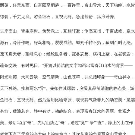
飘荡，任意东西。自富阳至桐庐，一百许里，奇山异水，天下独绝。水皆
缥碧，千丈见底。游鱼细石，直视无碍。急湍甚箭，猛浪若奔。
夹岸高山，皆生寒树。负势竞上，互相轩邈；争高直指，千百成峰。泉水
激石，泠泠作响。好鸟相鸣，嘤嘤成韵。蝉则千转不穷，猿则百叫无绝。
鸢飞戾天者，望峰息心；经纶世务者，窥谷忘反。横柯上蔽，在昼犹昏；
疏条交映，有时见日。”开篇以简洁的文字勾画出富春江山水的背景━━
阳光明媚，天高云淡，空气清新，山色苍翠，并总括印象━━奇山异水，
天下独绝。接着写水“异”。先扣住其缥碧，突显其晶莹清澈的静态美：游
鱼细石，直视无碍。然后运用比喻夸张，表现其气势非凡的动态美：急湍
甚箭，猛浪若奔。静中有动，动静结合，表现富春江水的秀丽、壮观之
美。最后写山“奇”。先写山势之“奇”，透过“竞”“ 争”“直”，静止的山在作
者笔下有了无穷的奋发向上的生命力；其次从声的角度写空山天籁之