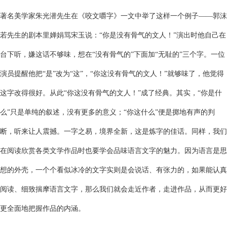
著名美学家朱光潜先生在《咬文嚼字》一文中举了这样一个例子——郭沫
若先生的剧本里婵娟骂宋玉说：“你是没有骨气的文人！”演出时他自己在
台下听，嫌这话不够味，想在“没有骨气的”下面加“无耻的”三个字。一位
演员提醒他把“是”改为“这”，“你这没有骨气的文人！”就够味了，他觉得
这字改得很好。从此“你这没有骨气的文人！”成了经典。其实，“你是什
么”只是单纯的叙述，没有更多的意义；“你这什么”便是掷地有声的判
断，听来让人震撼。一字之易，境界全新，这是炼字的佳话。同样，我们
在阅读欣赏各类文学作品时也要学会品味语言文字的魅力。因为语言是思
想的外壳，一个个看似冰冷的文字实则是会说话、有张力的，如果能认真
阅读、细致揣摩语言文字，那么我们就会走近作者，走进作品，从而更好
更全面地把握作品的内涵。