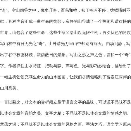
“奇”。空山幽谷之中，泉水叮咚，百鸟和鸣，知了鸣叫不停，猿猴啼叫不
歇，各种声音汇成一曲生命的赞歌，寂静的山谷成了一个热闹和谐欢快的
世界，山包容了这些生命，这些生命又给山以无限生机；再次从色的角度
写山林中有日无光之“奇”。山外晴光万里山中却别有洞天。由动到静，写
出了谷中枝密林茂，浓荫蔽日的景象。写山之形之声之色，皆扣一个“奇”
字。作者抓住山水特征，把动与静、声与色、光与影巧妙结合，描绘出了
一幅生机勃勃充满生命力的山水图画，让我们尽情领略到了富春江两岸的
山川秀美。
一言以蔽之，对文本的赏析须立足于语言文字的品味，可以说不品味不足
以体会文章的音韵之美、文字之精；不品味不足以体会文章的情感之切、
意蕴之深；不品味不足以体会文章的风格之新、手法之巧。语文学习原来