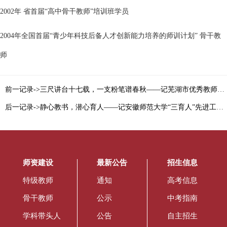
2002年 省首届“高中骨干教师”培训班学员
2004年全国首届“青少年科技后备人才创新能力培养的师训计划” 骨干教
师
前一记录->三尺讲台十七载，一支粉笔谱春秋——记芜湖市优秀教师白凌志
后一记录->静心教书，潜心育人——记安徽师范大学“三育人”先进工作者叶国平
师资建设
最新公告
招生信息
特级教师
通知
高考信息
骨干教师
公示
中考指南
学科带头人
公告
自主招生