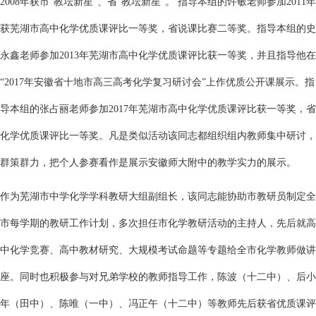
2008年获市“教坛新星”、省“教坛新星”。 指导本组的许敏老师参加2011年
获芜湖市高中化学优质课评比一等奖，省说课比赛二等奖。指导本组的史
永鑫老师参加2013年芜湖市高中化学优质课评比获一等奖，并且指导他在
“2017年安徽省十地市高三高考化学复习研讨会”上作优质公开课展示。指
导本组的张占丽老师参加2017年芜湖市高中化学优质课评比获一等奖，省
化学优质课评比一等奖。凡是类似活动该同志都组织组内教师集中研讨，
群策群力，把个人参赛看作是展示安徽师大附中的教学实力的展示。
作为芜湖市中学化学学科教研大组副组长，该同志能协助市教研员制定全
市每学期的教研工作计划，多次担任市化学教研活动的主持人，先后就高
中化学竞赛、高中教材研究、大规模考试命题等专题给全市化学教师做讲
座。同时也积极参与对兄弟学校的教师指导工作，陈波（十二中）、后小
年（田中）、陈唯（一中）、冯正午（十二中）等教师先后获省优质课评