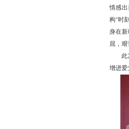
情感出
构
"
时
身在新
屈，艰
此
增进爱