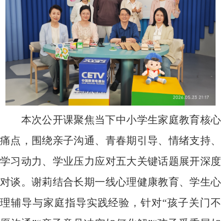
本次公开课聚焦当下中小学生家庭教育核心
痛点，围绕亲子沟通、青春期引导、情绪支持、
学习动力、学业压力应对五大关键话题展开深度
对谈。谢莉结合长期一线心理健康教育、学生心
理辅导与家庭指导实践经验，针对“孩子关门不