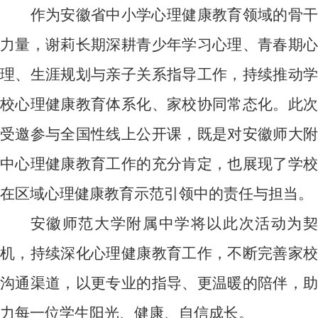
作为安徽省中小学心理健康教育领域的骨干
力量，谢莉长期深耕青少年学习心理、青春期心
理、生涯规划与亲子关系指导工作，持续推动学
校心理健康教育体系化、家校协同常态化。此次
受邀参与全国性线上公开课，既是对安徽师大附
中心理健康教育工作的充分肯定，也展现了学校
在区域心理健康教育示范引领中的责任与担当。
安徽师范大学附属中学将以此次活动为契
机，持续深化心理健康教育工作，不断完善家校
沟通渠道，以更专业的指导、更温暖的陪伴，助
力每一位学生阳光、健康、自信成长。