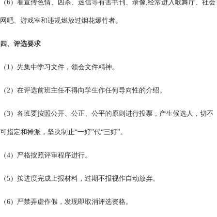
（6）看宣传色情、凶杀、迷信等有害书刊、录像,经常进入歌舞厅、社会
网吧、游戏室和违规燃放过烟花爆竹者。
四、评选要求
（1）先集中学习文件，领会文件精神。
（2）在评选前班主任不得向学生作任何导向性的介绍。
（3）各班要按照公开、公正、公平的原则进行投票，产生候选人，切不
可指定和摊派，坚决制止“一好”代“三好”。
（4）严格按照评审程序进行。
（5）按进度完成上报材料，过期不报视作自动放弃。
（6）严禁弄虚作假，发现即取消评选资格。