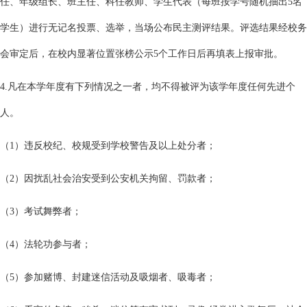
任、年级组长、班主任、科任教师、学生代表（每班按学号随机抽出5名
学生）进行无记名投票、选举，当场公布民主测评结果。评选结果经校务
会审定后，在校内显著位置张榜公示5个工作日后再填表上报审批。
4.凡在本学年度有下列情况之一者，均不得被评为该学年度任何先进个
人。
（1）违反校纪、校规受到学校警告及以上处分者；
（2）因扰乱社会治安受到公安机关拘留、罚款者；
（3）考试舞弊者；
（4）法轮功参与者；
（5）参加赌博、封建迷信活动及吸烟者、吸毒者；