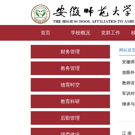
首页
学校概况
党群工作
网站首
财务管理
安徽师
教务管理
放眼外
教师语
德育时空
军训对
教育科研
继承与
后勤管理
江 南
团委建设