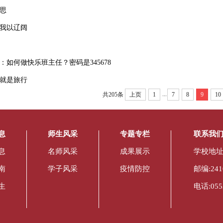
思
我以辽阔
：如何做快乐班主任？密码是345678
就是旅行
...
共205条
上页
1
7
8
9
10
息
师生风采
专题专栏
联系我
息
名师风采
成果展示
学校地址
南
学子风采
疫情防控
邮编:241
生
电话:0553