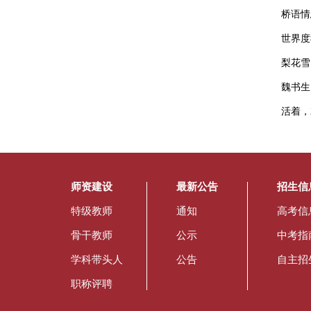
桥语情
世界度
梨花雪
魏书生
活着，
师资建设
最新公告
招生信
特级教师
通知
高考信
骨干教师
公示
中考指
学科带头人
公告
自主招
职称评聘