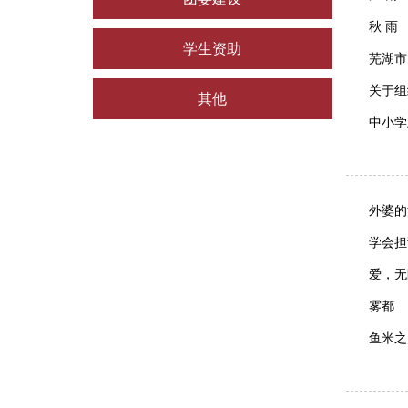
秋 雨
学生资助
芜湖市
关于组
其他
中小学
外婆的
学会担
爱，无
雾都
鱼米之