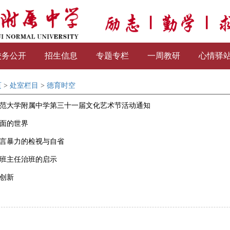
校务公开
招生信息
专题专栏
一周教研
心情驿
页
>
处室栏目
>
德育时空
范大学附属中学第三十一届文化艺术节活动通知
面的世界
言暴力的检视与自省
班主任治班的启示
创新