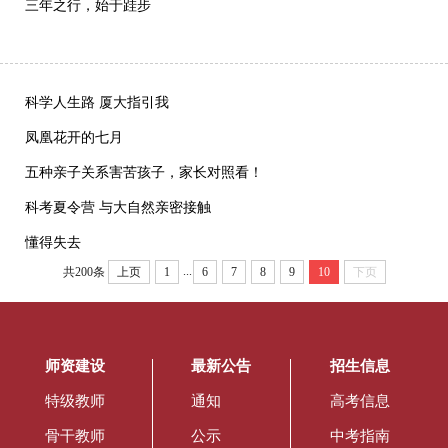
三年之行，始于跬步
科学人生路 厦大指引我
凤凰花开的七月
五种亲子关系害苦孩子，家长对照看！
科考夏令营 与大自然亲密接触
懂得失去
...
共200条
上页
1
6
7
8
9
10
下页
师资建设
最新公告
招生信息
特级教师
通知
高考信息
骨干教师
公示
中考指南