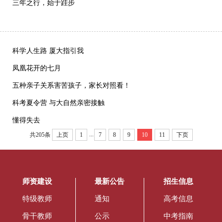
三年之行，始于跬步
科学人生路 厦大指引我
凤凰花开的七月
五种亲子关系害苦孩子，家长对照看！
科考夏令营 与大自然亲密接触
懂得失去
...
共205条
上页
1
7
8
9
10
11
下页
师资建设
最新公告
招生信息
特级教师
通知
高考信息
骨干教师
公示
中考指南