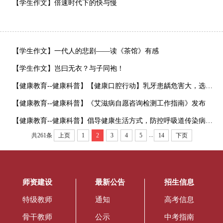
【学生作文】倍速时代下的快与慢
【学生作文】一代人的悲剧——读《茶馆》有感
【学生作文】岂曰无衣？与子同袍！
【健康教育--健康科普】【健康口腔行动】乳牙患龋危害大，选对修复方式很重要
【健康教育--健康科普】《艾滋病自愿咨询检测工作指南》发布
【健康教育--健康科普】倡导健康生活方式，防控呼吸道传染病系列海报发布
...
共261条
上页
1
2
3
4
5
14
下页
师资建设
最新公告
招生信息
特级教师
通知
高考信息
骨干教师
公示
中考指南